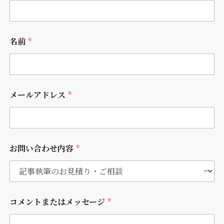
名前
*
メールアドレス
*
会
お問い合わせ内容
*
社
名
名
前
名
前
コメントまたはメッセージ
*